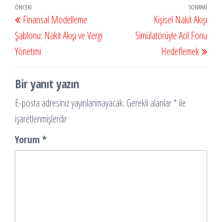
Yazı
Önceki
ÖNCEKI
SONRAKI
Sonr
Finansal Modelleme
Kişisel Nakit Akışı
gezinmesi
Yazı
Yazı
Şablonu: Nakit Akışı ve Vergi
Simülatörüyle Acil Fonu
Yönetimi
Hedeflemek
Bir yanıt yazın
E-posta adresiniz yayınlanmayacak.
Gerekli alanlar
*
ile
işaretlenmişlerdir
Yorum
*