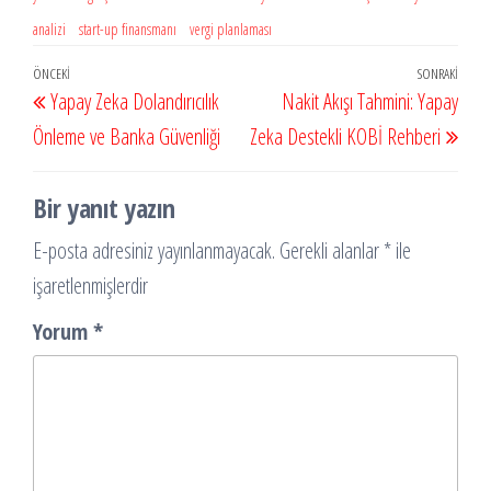
analizi
start-up finansmanı
vergi planlaması
Yazı
Önceki
ÖNCEKI
SONRAKI
Sonr
Yapay Zeka Dolandırıcılık
Nakit Akışı Tahmini: Yapay
gezinmesi
Yazı
Yazı
Önleme ve Banka Güvenliği
Zeka Destekli KOBİ Rehberi
Bir yanıt yazın
E-posta adresiniz yayınlanmayacak.
Gerekli alanlar
*
ile
işaretlenmişlerdir
Yorum
*