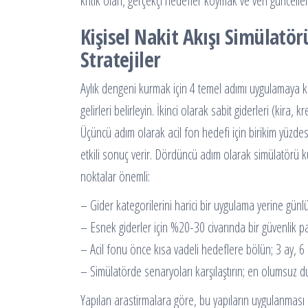
kritik olan, gerçekçi hedefler koymak ve veri güncelle
Kişisel Nakit Akışı Simülatörü
Stratejiler
Aylık dengeni kurmak için 4 temel adımı uygulamaya koyab
gelirleri belirleyin. İkinci olarak sabit giderleri (kira
Üçüncü adım olarak acil fon hedefi için birikim yüzdes
etkili sonuç verir. Dördüncü adım olarak simülatörü kul
noktalar önemli:
– Gider kategorilerini harici bir uygulama yerine günlük
– Esnek giderler için %20-30 civarında bir güvenlik p
– Acil fonu önce kısa vadeli hedeflere bölün; 3 ay, 6 
– Simülatörde senaryoları karşılaştırın; en olumsuz 
Yapılan arastirmalara göre, bu yapıların uygulanması bo