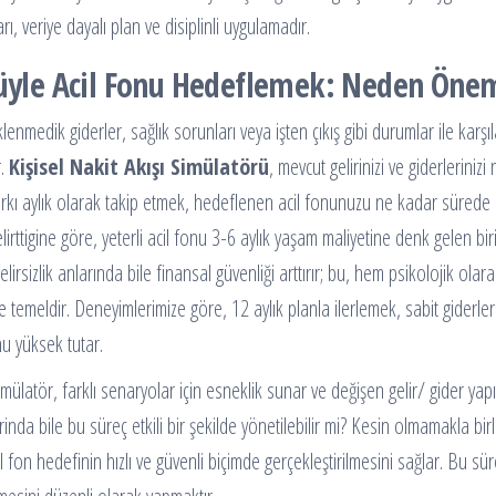
, veriye dayalı plan ve disiplinli uygulamadır.
rüyle Acil Fonu Hedeflemek: Neden Önem
nmedik giderler, sağlık sorunları veya işten çıkış gibi durumlar ile karşıla
r.
Kişisel Nakit Akışı Simülatörü
, mevcut gelirinizi ve giderlerinizi 
 farkı aylık olarak takip etmek, hedeflenen acil fonunuzu ne kadar sürede
rttigine göre, yeterli acil fonu 3-6 aylık yaşam maliyetine denk gelen bir
elirsizlik anlarında bile finansal güvenliği arttırır; bu, hem psikolojik olar
 temeldir. Deneyimlerimize göre, 12 aylık planla ilerlemek, sabit giderle
nu yüksek tutar.
ülatör, farklı senaryolar için esneklik sunar ve değişen gelir/ gider yap
inda bile bu süreç etkili bir şekilde yönetilebilir mi? Kesin olmamakla birl
l fon hedefinin hızlı ve güvenli biçimde gerçekleştirilmesini sağlar. Bu sü