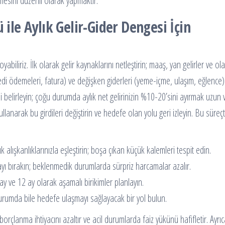
mesini düzenli olarak yapmaktır.
 ile Aylık Gelir-Gider Dengesi İçin
iliriz. İlk olarak gelir kaynaklarını netleştirin; maaş, yan gelirler ve ola
, kredi ödemeleri, fatura) ve değişken giderleri (yeme-içme, ulaşım, eğlence) 
i belirleyin; çoğu durumda aylık net gelirinizin %10-20’sini ayırmak uzun
lanarak bu girdileri değiştirin ve hedefe olan yolu geri izleyin. Bu süreç
 alışkanlıklarınızla eşleştirin; boşa çıkan küçük kalemleri tespit edin.
ayı bırakın; beklenmedik durumlarda sürpriz harcamalar azalır.
ay ve 12 ay olarak aşamalı birikimler planlayın.
durumda bile hedefe ulaşmayı sağlayacak bir yol bulun.
rçlanma ihtiyacını azaltır ve acil durumlarda faiz yükünü hafifletir. Ayrıc