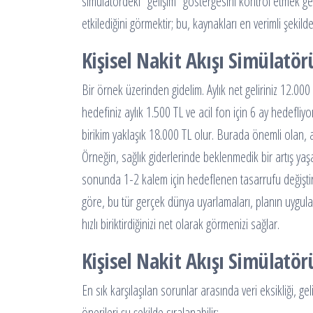
simülatördeki “gelişim” göstergesini kontrol etmek ge
etkilediğini görmektir; bu, kaynakları en verimli şekil
Kişisel Nakit Akışı Simülatö
Bir örnek üzerinden gidelim. Aylık net geliriniz 12.000
hedefiniz aylık 1.500 TL ve acil fon için 6 ay hedefliy
birikim yaklaşık 18.000 TL olur. Burada önemli olan, a
Örneğin, sağlık giderlerinde beklenmedik bir artış yaşa
sonunda 1-2 kalem için hedeflenen tasarrufu değiştirm
göre, bu tür gerçek dünya uyarlamaları, planın uygulana
hızlı biriktirdiğinizi net olarak görmenizi sağlar.
Kişisel Nakit Akışı Simülatör
En sık karşılaşılan sorunlar arasında veri eksikliği, 
önerileri şu şekilde sıralanabilir: