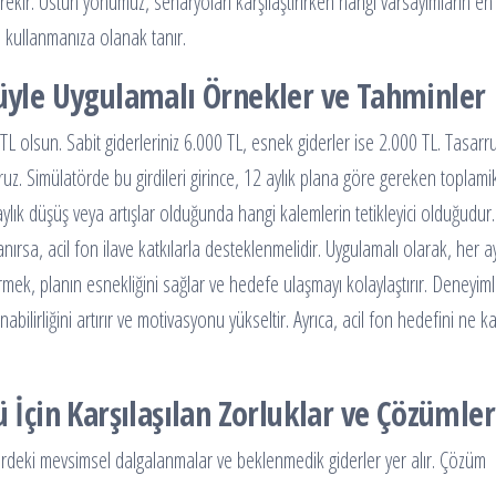
rekir. Ustun yönümüz, senaryoları karşılaştırırken hangi varsayımların en
de kullanmanıza olanak tanır.
rüyle Uygulamalı Örnekler ve Tahminler
 TL olsun. Sabit giderleriniz 6.000 TL, esnek giderler ise 2.000 TL. Tasarr
oruz. Simülatörde bu girdileri girince, 12 aylık plana göre gereken toplami
ylık düşüş veya artışlar olduğunda hangi kalemlerin tetikleyici olduğudur.
nırsa, acil fon ilave katkılarla desteklenmelidir. Uygulamalı olarak, her a
ek, planın esnekliğini sağlar ve hedefe ulaşmayı kolaylaştırır. Deneyiml
bilirliğini artırır ve motivasyonu yükseltir. Ayrıca, acil fon hedefini ne k
ü İçin Karşılaşılan Zorluklar ve Çözümler
gelirdeki mevsimsel dalgalanmalar ve beklenmedik giderler yer alır. Çözüm