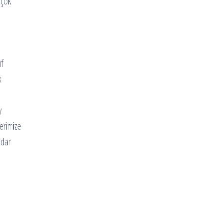
 çok
uf
k
y
erimize
adar