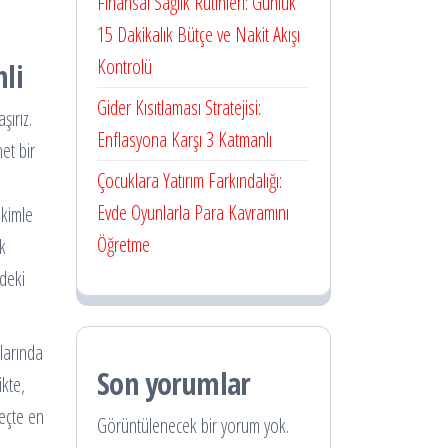
Finansal Sağlık Rutinleri: Günlük
15 Dakikalık Bütçe ve Nakit Akışı
Kontrolü
li
Gider Kısıtlaması Stratejisi:
şırız.
Enflasyona Karşı 3 Katmanlı
net bir
Çocuklara Yatırım Farkındalığı:
Evde Oyunlarla Para Kavramını
ikimle
Öğretme
ak
rdeki
ılarında
Son yorumlar
ikte,
reçte en
Görüntülenecek bir yorum yok.