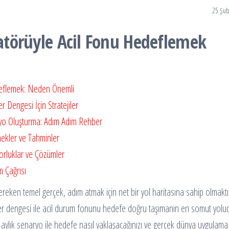
25 Şub
latörüyle Acil Fonu Hedeflemek
edeflemek: Neden Önemli
er Dengesi İçin Stratejiler
aryo Oluşturma: Adım Adım Rehber
nekler ve Tahminler
 Zorluklar ve Çözümler
m Çağrısı
ereken temel gerçek, adım atmak için net bir yol haritasına sahip olmaktı
-gider dengesi ile acil durum fonunu hedefe doğru taşımanın en somut yolu
12 aylık senaryo ile hedefe nasıl yaklaşacağınızı ve gerçek dünya uygulama