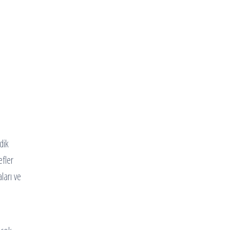
dik
efler
aları ve