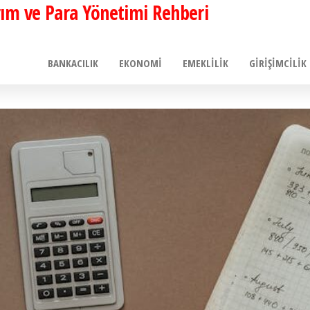
ırım ve Para Yönetimi Rehberi
BANKACILIK
EKONOMI
EMEKLILIK
GIRIŞIMCILIK