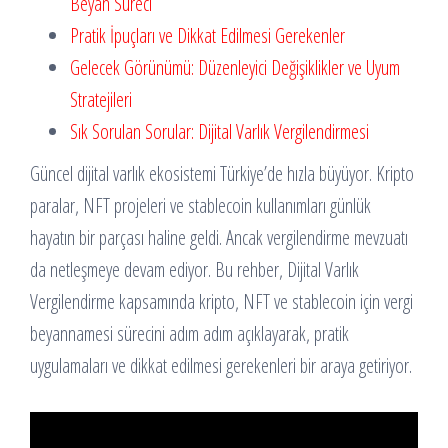
Beyan Süreci
Pratik İpuçları ve Dikkat Edilmesi Gerekenler
Gelecek Görünümü: Düzenleyici Değişiklikler ve Uyum
Stratejileri
Sık Sorulan Sorular: Dijital Varlık Vergilendirmesi
Güncel dijital varlık ekosistemi Türkiye’de hızla büyüyor. Kripto
paralar, NFT projeleri ve stablecoin kullanımları günlük
hayatın bir parçası haline geldi. Ancak vergilendirme mevzuatı
da netleşmeye devam ediyor. Bu rehber, Dijital Varlık
Vergilendirme kapsamında kripto, NFT ve stablecoin için vergi
beyannamesi sürecini adım adım açıklayarak, pratik
uygulamaları ve dikkat edilmesi gerekenleri bir araya getiriyor.