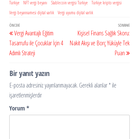
Türkiye
NFT vergi beyanı
Stablecoin vergisi Türkiye
Türkiye kripto vergisi
Vergi beyannamesi dijital varlık
Vergi uyumu dijital varlık
Yazı
Önceki
ÖNCEKI
SONRAKI
Sonr
Vergi Avantajlı Eğitim
Kişisel Finans Sağlık Skoru:
gezinmesi
Yazı
Yazı
Tasarrufu ile Çocuklar İçin 4
Nakit Akışı ve Borç Yüküyle Tek
Adımlı Strateji
Puan
Bir yanıt yazın
E-posta adresiniz yayınlanmayacak.
Gerekli alanlar
*
ile
işaretlenmişlerdir
Yorum
*