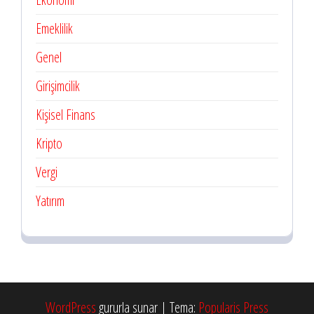
Emeklilik
Genel
Girişimcilik
Kişisel Finans
Kripto
Vergi
Yatırım
WordPress
gururla sunar
|
Tema:
Popularis Press