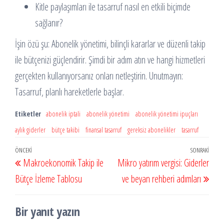
Kitle paylaşımları ile tasarruf nasıl en etkili biçimde
sağlanır?
İşin özü şu: Abonelik yönetimi, bilinçli kararlar ve düzenli takip
ile bütçenizi güçlendirir. Şimdi bir adım atın ve hangi hizmetleri
gerçekten kullanıyorsanız onları netleştirin. Unutmayın:
Tasarruf, planlı hareketlerle başlar.
Etiketler
abonelik iptali
abonelik yönetimi
abonelik yönetimi ipuçları
aylık giderler
bütçe takibi
finansal tasarruf
gereksiz abonelikler
tasarruf
Yazı
Önceki
ÖNCEKI
SONRAKI
Sonr
Makroekonomik Takip ile
Mikro yatırım vergisi: Giderler
gezinmesi
Yazı
Yazı
Bütçe İzleme Tablosu
ve beyan rehberi adımları
Bir yanıt yazın