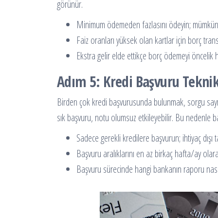
görünür.
Minimum ödemeden fazlasını ödeyin; mümküns
Faiz oranları yüksek olan kartlar için borç transf
Ekstra gelir elde ettikçe borç ödemeyi öncelik ha
Adım 5: Kredi Başvuru Tekni
Birden çok kredi başvurusunda bulunmak, sorgu sayısın
sık başvuru, notu olumsuz etkileyebilir. Bu nedenle başv
Sadece gerekli kredilere başvurun; ihtiyaç dışı 
Başvuru aralıklarını en az birkaç hafta/ay olara
Başvuru sürecinde hangi bankanın raporu nasıl e