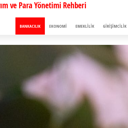
ırım ve Para Yönetimi Rehberi
BANKACILIK
EKONOMI
EMEKLILIK
GIRIŞIMCILIK