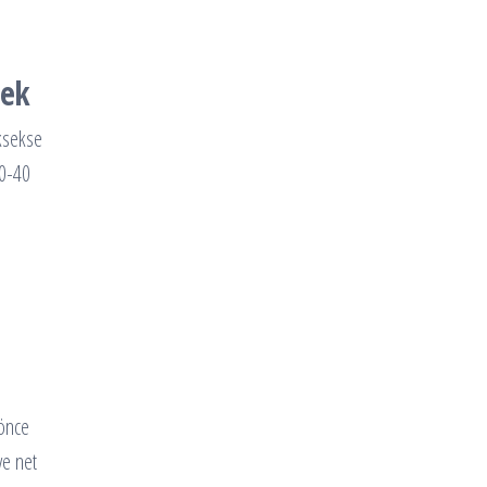
mek
üksekse
30-40
 önce
ve net