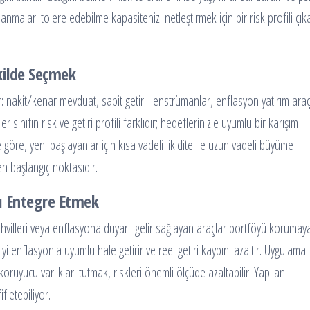
anmaları tolere edebilme kapasitenizi netleştirmek için bir risk profili çıkar
ekilde Seçmek
dır: nakit/kenar mevduat, sabit getirili enstrümanlar, enflasyon yatırım araç
r sınıfın risk ve getiri profili farklıdır; hedeflerinizle uyumlu bir karışım
ze göre, yeni başlayanlar için kısa vadeli likidite ile uzun vadeli büyüme
en başlangıç noktasıdır.
rı Entegre Etmek
villeri veya enflasyona duyarlı gelir sağlayan araçlar portföyü korumay
iyi enflasyonla uyumlu hale getirir ve reel getiri kaybını azaltır. Uygulamalı
uyucu varlıkları tutmak, riskleri önemli ölçüde azaltabilir. Yapılan
fletebiliyor.