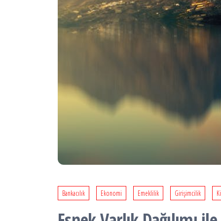
Bankacılık
Ekonomi
Emeklilik
Girişimcilik
Ki
Esnek Varlık Dağılımı il