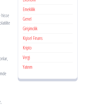
Emeklilik
e hisse
Genel
latilite
Girişimcilik
Kişisel Finans
Kripto
Vergi
onlar,
Yatırım
çimde
e,