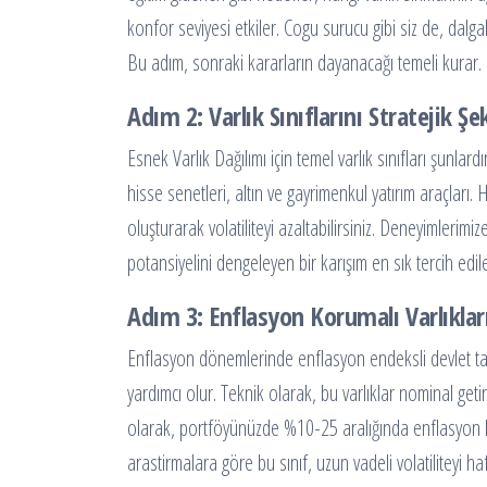
konfor seviyesi etkiler. Cogu surucu gibi siz de, dalgal
Bu adım, sonraki kararların dayanacağı temeli kurar.
Adım 2: Varlık Sınıflarını Stratejik Ş
Esnek Varlık Dağılımı için temel varlık sınıfları şunlar
hisse senetleri, altın ve gayrimenkul yatırım araçları. He
oluşturarak volatiliteyi azaltabilirsiniz. Deneyimlerimi
potansiyelini dengeleyen bir karışım en sık tercih edil
Adım 3: Enflasyon Korumalı Varlıkla
Enflasyon dönemlerinde enflasyon endeksli devlet tah
yardımcı olur. Teknik olarak, bu varlıklar nominal getir
olarak, portföyünüzde %10-25 aralığında enflasyon kor
arastirmalara göre bu sınıf, uzun vadeli volatiliteyi hafi