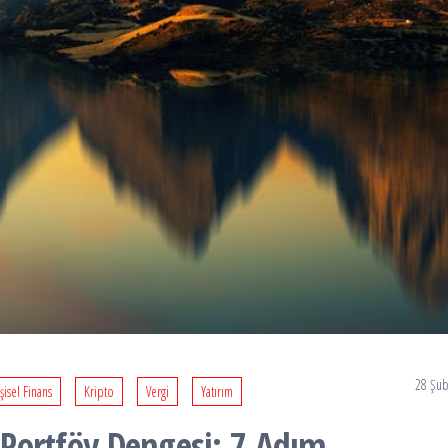
28 Şub
şisel Finans
Kripto
Vergi
Yatırım
e Portföy Dengesi: 7 Adım