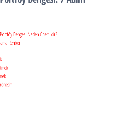
a Portföy Dengesi Neden Önemlidir?
gulama Rehberi
ek
Etmek
emek
 Yönetimi