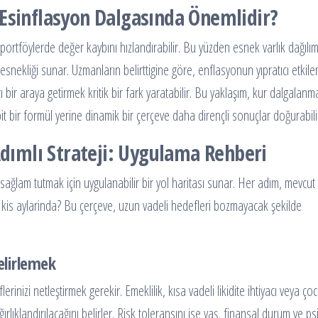
 Esinflasyon Dalgasında Önemlidir?
 portföylerde değer kaybını hızlandırabilir. Bu yüzden esnek varlık dağılım
esnekliği sunar. Uzmanların belirttigine göre, enflasyonun yıpratıcı etkiler
bir araya getirmek kritik bir fark yaratabilir. Bu yaklaşım, kur dalgalanma
bit bir formül yerine dinamik bir çerçeve daha dirençli sonuçlar doğurabili
Adımlı Strateji: Uygulama Rehberi
ğlam tutmak için uygulanabilir bir yol haritası sunar. Her adım, mevcut 
 ya kis aylarinda? Bu çerçeve, uzun vadeli hedefleri bozmayacak şekilde
elirlemek
lerinizi netleştirmek gerekir. Emeklilik, kısa vadeli likidite ihtiyacı veya ço
ağırlıklandırılacağını belirler. Risk toleransını ise yaş, finansal durum ve ps