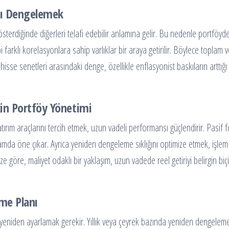
arı Dengelemek
sterdiğinde diğerleri telafi edebilir anlamına gelir. Bu nedenle portföyd
bi farklı korelasyonlara sahip varlıklar bir araya getirilir. Böylece toplam vo
e hisse senetleri arasındaki denge, özellikle enflasyonist baskıların arttığı
in Portföy Yönetimi
atırım araçlarını tercih etmek, uzun vadeli performansı güçlendirir. Pasif f
amda öne çıkar. Ayrıca yeniden dengeleme sıklığını optimize etmek, işlem
rimize göre, maliyet odaklı bir yaklaşım, uzun vadede reel getiriyi belirgin bi
me Planı
rı yeniden ayarlamak gerekir. Yıllık veya çeyrek bazında yeniden dengelem