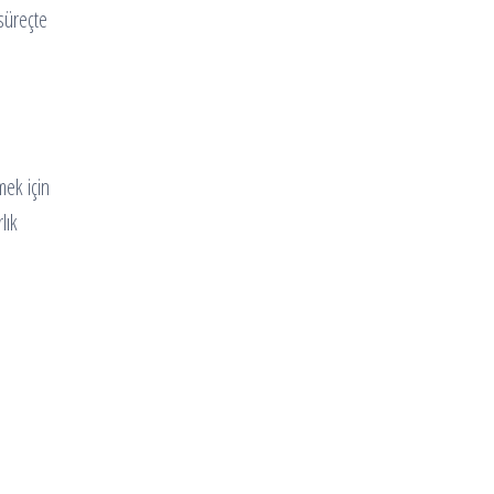
 süreçte
mek için
lık