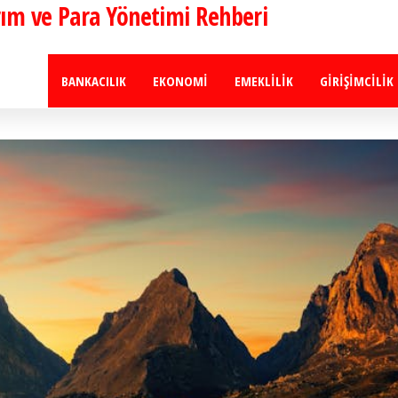
ırım ve Para Yönetimi Rehberi
BANKACILIK
EKONOMI
EMEKLILIK
GIRIŞIMCILIK