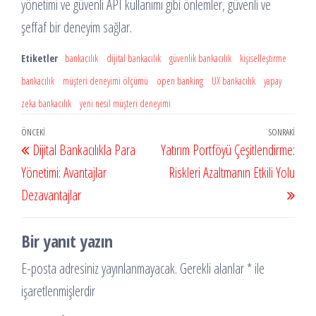
yönetimi ve güvenli API kullanımı gibi önlemler, güvenli ve
şeffaf bir deneyim sağlar.
Etiketler
bankacılık
dijital bankacılık
güvenlik bankacılık
kişiselleştirme
bankacılık
müşteri deneyimi ölçümü
open banking
UX bankacılık
yapay
zeka bankacılık
yeni nesil müşteri deneyimi
Yazı
Önceki
ÖNCEKI
SONRAKI
Sonr
Dijital Bankacılıkla Para
Yatırım Portföyü Çeşitlendirme:
gezinmesi
Yazı
Yazı
Yönetimi: Avantajlar
Riskleri Azaltmanın Etkili Yolu
Dezavantajlar
Bir yanıt yazın
E-posta adresiniz yayınlanmayacak.
Gerekli alanlar
*
ile
işaretlenmişlerdir