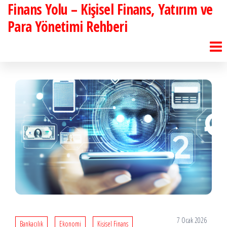
Finans Yolu – Kişisel Finans, Yatırım ve
İçeriğe
atla
Para Yönetimi Rehberi
7 Ocak 2026
Bankacılık
Ekonomi
Kişisel Finans