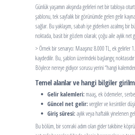
Günlük yaşamın akışında gelirleri net bir tabloya oturt
şablonu, tek sayfalık bir görünümde gelen gelir kaynak
sağlar. Bu yaklaşım, sabah işe giderken azalmış bir büt
noktada, basit bir gözlem olarak; çoğu aile aylık net ge
> Örnek bir senaryo: Maaşınız 8.000 TL, ek gelirler 1.
kaydedilir. Bu, şablon üzerindeki başlangıç noktasıdır 
Böylece nereye gidiyor sorusu yerini “hangi kalemden 
Temel alanlar ve hangi bilgiler girilm
Gelir kalemleri:
maaş, ek ödemeler, serbest
Güncel net gelir:
vergiler ve kesintiler dü
Giriş süresi:
aylık veya haftalık yinelenen geli
Bu bölüm, bir sonraki adım olan gider takibine köprü