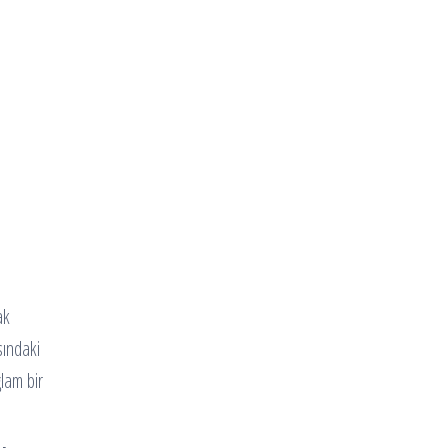
ak
sındaki
ğlam bir