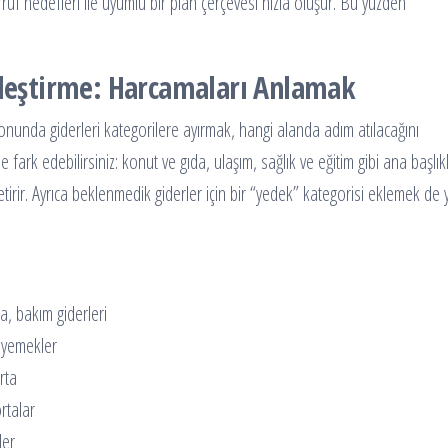
ruf hedefleri ile uyumlu bir plan çerçevesi hızla oluşur. Bu yüzden
elleştirme: Harcamaları Anlamak
lonunda giderleri kategorilere ayırmak, hangi alanda adım atılacağını
 fark edebilirsiniz: konut ve gıda, ulaşım, sağlık ve eğitim gibi ana başlık
irir. Ayrıca beklenmedik giderler için bir “yedek” kategorisi eklemek de y
a, bakım giderleri
a yemekler
rta
ortalar
ler