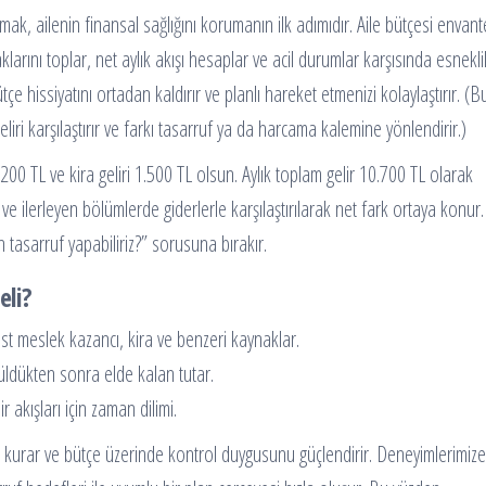
mak, ailenin finansal sağlığını korumanın ilk adımıdır. Aile bütçesi envant
larını toplar, net aylık akışı hesaplar ve acil durumlar karşısında esnekli
çe hissiyatını ortadan kaldırır ve planlı hareket etmenizi kolaylaştırır. (B
liri karşılaştırır ve farkı tasarruf ya da harcama kalemine yönlendirir.)
200 TL ve kira geliri 1.500 TL olsun. Aylık toplam gelir 10.700 TL olarak
ve ilerleyen bölümlerde giderlerle karşılaştırılarak net fark ortaya konur.
tasarruf yapabiliriz?” sorusuna bırakır.
eli?
 meslek kazancı, kira ve benzeri kaynaklar.
şüldükten sonra elde kalan tutar.
r akışları için zaman dilimi.
 kurar ve bütçe üzerinde kontrol duygusunu güçlendirir. Deneyimlerimize