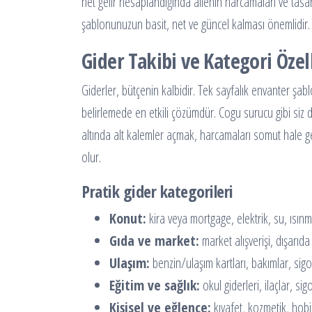
net gelir hesaplandığında ailenin harcamaları ve tasar
şablonunuzun basit, net ve güncel kalması önemlidir.
Gider Takibi ve Kategori Öz
Giderler, bütçenin kalbidir. Tek sayfalık envanter şab
belirlemede en etkili çözümdür. Cogu surucu gibi siz de
altında alt kalemler açmak, harcamaları somut hale get
olur.
Pratik gider kategorileri
Konut:
kira veya mortgage, elektrik, su, ısınm
Gıda ve market:
market alışverişi, dışarıd
Ulaşım:
benzin/ulaşım kartları, bakımlar, sigo
Eğitim ve sağlık:
okul giderleri, ilaçlar, sig
Kişisel ve eğlence:
kıyafet, kozmetik, hobi