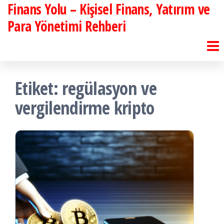
Finans Yolu – Kişisel Finans, Yatırım ve
İçeriğe
atla
Para Yönetimi Rehberi
Etiket:
regülasyon ve
vergilendirme kripto