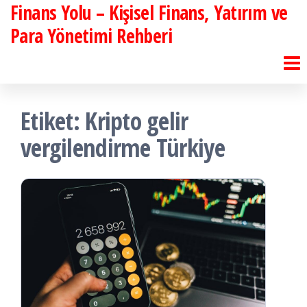
Finans Yolu – Kişisel Finans, Yatırım ve
İçeriğe
atla
Para Yönetimi Rehberi
Etiket:
Kripto gelir
vergilendirme Türkiye