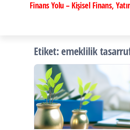
Finans Yolu – Kişisel Finans, Yat
İçeriğe
atla
Etiket:
emeklilik tasarruf