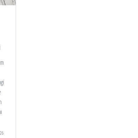
i
tim
ngi
e
n
ı
26