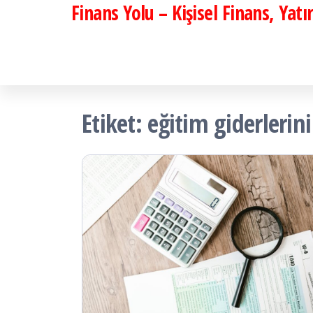
Finans Yolu – Kişisel Finans, Yat
İçeriğe
atla
Etiket:
eğitim giderleri