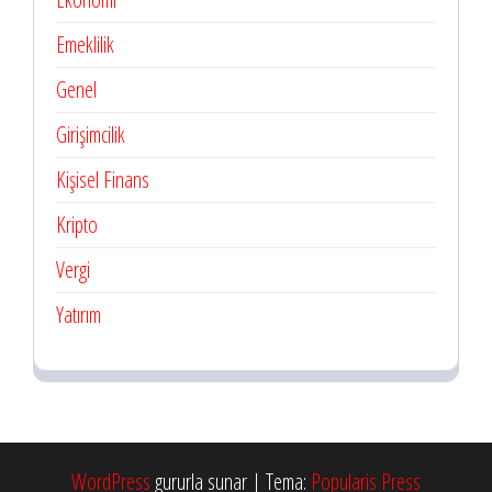
Emeklilik
Genel
Girişimcilik
Kişisel Finans
Kripto
Vergi
Yatırım
WordPress
gururla sunar
|
Tema:
Popularis Press