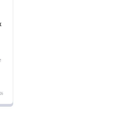
k
e
26