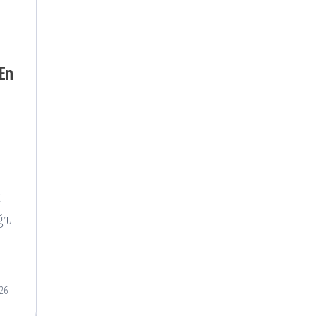
En
k
ğru
26