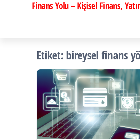
Finans Yolu – Kişisel Finans, Yat
İçeriğe
atla
Etiket:
bireysel finans y